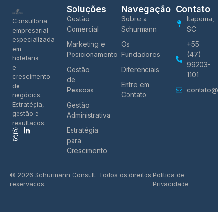
Soluções
Navegação
Contato
Gestão
Sobre a
Itapema,
Consultoria
Comercial
Schurmann
SC
empresarial
especializada
Marketing e
Os
+55
em
Posicionamento
Fundadores
(47)
hotelaria
99203-
e
Gestão
Diferenciais
1101
crescimento
de
Entre em
de
Pessoas
contato@
Contato
negócios.
Estratégia,
Gestão
gestão e
Administrativa
resultados.
Estratégia
para
Crescimento
© 2026 Schurmann Consult. Todos os direitos
Política de
reservados.
Privacidade